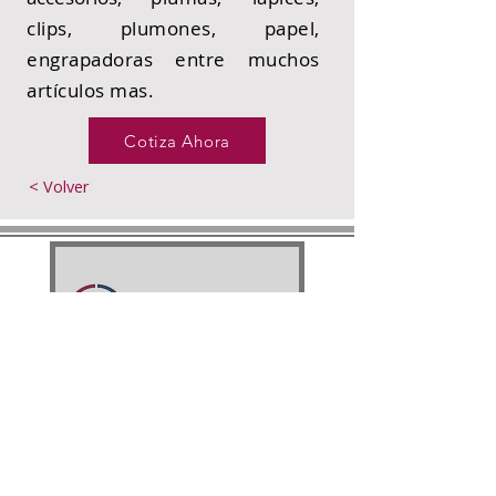
clips, plumones, papel,
engrapadoras entre muchos
artículos
mas.
Cotiza Ahora
< Volver
FRANWEY
COMERCIALIZADORA,
S.A. DE C.V.