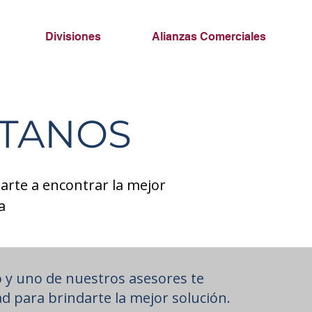
Divisiones
Alianzas Comerciales
CTANOS
arte a encontrar la mejor
a
 y uno de nuestros asesores te
ad para brindarte la mejor solución.